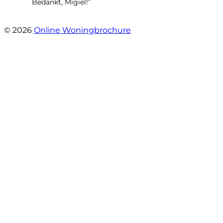
Bedankt, Migiel!”
- Oudezijds Voorburgwal 318 H
© 2026
Online Woningbrochure