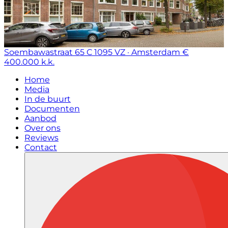
Soembawastraat 65 C
1095 VZ · Amsterdam
€
400.000 k.k.
Home
Media
In de buurt
Documenten
Aanbod
Over ons
Reviews
Contact