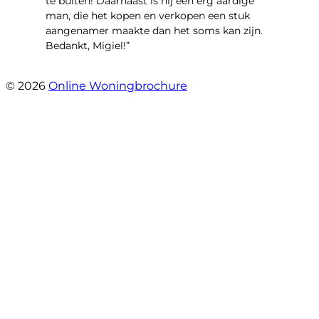
te buiten! Daarnaast is hij een erg aardige
man, die het kopen en verkopen een stuk
aangenamer maakte dan het soms kan zijn.
Bedankt, Migiel!”
- Oudezijds Voorburgwal 318 H
© 2026
Online Woningbrochure