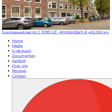
1095 VZ · Amsterdam
Soembawastraat 65 C
€ 400.000 k.k.
Home
Media
In de buurt
Documenten
Aanbod
Over ons
Reviews
Contact