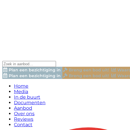
Plan een bezichtiging in
Breng een bod uit!
Waard
Plan een bezichtiging in
Breng een bod uit!
Waard
Home
Media
In de buurt
Documenten
Aanbod
Over ons
Reviews
Contact